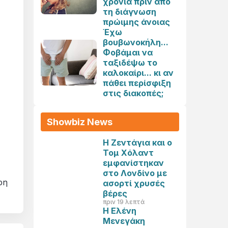
χρόνια πριν από
τη διάγνωση
πρώιμης άνοιας
Έχω
βουβωνοκήλη...
Φοβάμαι να
ταξιδέψω το
καλοκαίρι... κι αν
πάθει περίσφιξη
στις διακοπές;
Showbiz News
Η Ζεντάγια και ο
Τομ Χόλαντ
εμφανίστηκαν
στο Λονδίνο με
ρη
ασορτί χρυσές
βέρες
πριν 19 λεπτά
Η Ελένη
Μενεγάκη