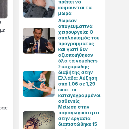
πρέπει να
κοιμούνται τα
μωρά
Δωρεάν
υ
απογευματινά
με
χειρουργεία: Ο
απολογισμός του
προγράμματος
και γιατί δεν
αξιοποιήθηκαν
όλα τα vouchers
Σακχαρώδης
διαβήτης στην
Ελλάδα: Αύξηση
από 1,06 σε 1,29
εκατ. οι
καταγεγραμμένοι
ασθενείς
Μείωση στην
 σας
παραγωγικότητα
στην εργασία
διαπιστώθηκε 15