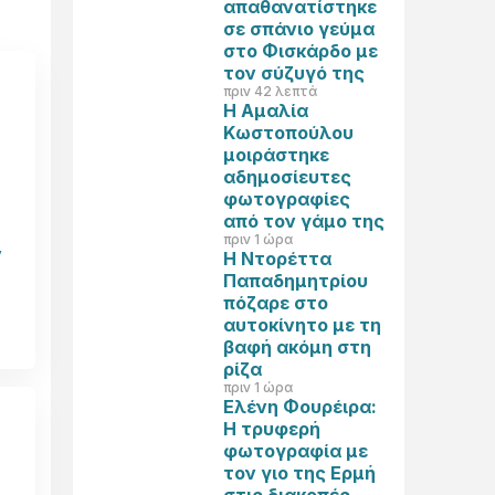
απαθανατίστηκε
σε σπάνιο γεύμα
στο Φισκάρδο με
τον σύζυγό της
πριν 42 λεπτά
Η Αμαλία
Κωστοπούλου
μοιράστηκε
αδημοσίευτες
φωτογραφίες
από τον γάμο της
πριν 1 ώρα
ν
Η Ντορέττα
Παπαδημητρίου
πόζαρε στο
αυτοκίνητο με τη
βαφή ακόμη στη
ρίζα
πριν 1 ώρα
Ελένη Φουρέιρα:
Η τρυφερή
φωτογραφία με
τον γιο της Ερμή