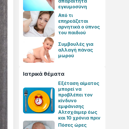
απαραίτητα
εγκυμοσύνη
Από τι
επηρεάζεται
αρνητικά ο ύπνος
του παιδιού
Συμβουλές για
αλλαγή πάνας
μωρού
Ιατρικά θέματα
Εξέταση αίματος
μπορεί να
προβλέπει τον
κίνδυνο
εμφάνισης
Αλτσχάιμερ έως
και 10 χρόνια πριν
Πόσες ώρες