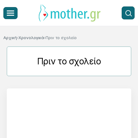
Αρχική
Χρονολογικά
Πριν το σχολείο
Πριν το σχολείο