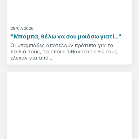
28/07/2026
"Μπαμπά, θέλω να σου μοιάσω γιατί..."
Οι μπαμπάδες αποτελούν πρότυπα για τα
παιδιά τους, τα οποία πιθανότατα θα τους
έλεγαν μια από...