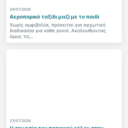
24/07/2026
Αεροπορικό ταξίδι μαζί με το παιδί
Χωρίς αμφιβολία, πρόκειται για αγχωτική
διαδικασία για κάθε γονιό. Ακολουθώντας
όμως τις...
23/07/2026