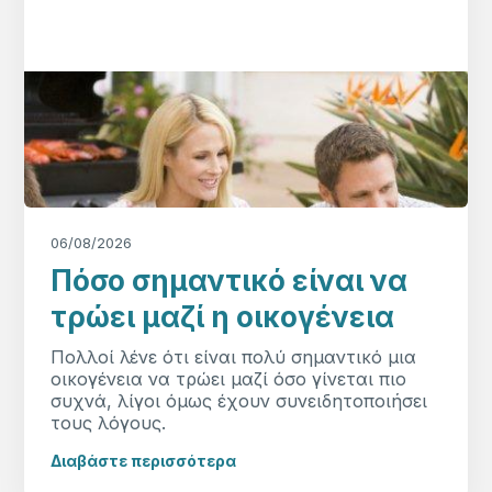
06/08/2026
Πόσο σημαντικό είναι να
τρώει μαζί η οικογένεια
Πολλοί λένε ότι είναι πολύ σημαντικό μια
οικογένεια να τρώει μαζί όσο γίνεται πιο
συχνά, λίγοι όμως έχουν συνειδητοποιήσει
τους λόγους.
Διαβάστε περισσότερα