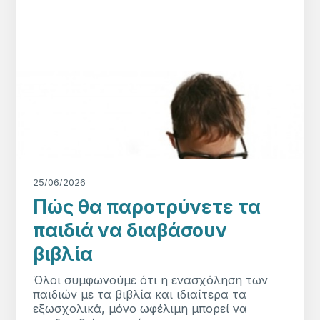
25/06/2026
Πώς θα παροτρύνετε τα
παιδιά να διαβάσουν
βιβλία
Όλοι συμφωνούμε ότι η ενασχόληση των
παιδιών με τα βιβλία και ιδιαίτερα τα
εξωσχολικά, μόνο ωφέλιμη μπορεί να