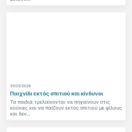
31/03/2026
Παιχνίδι εκτός σπιτιού και κίνδυνοι
Τα παιδιά τρελαίνονται να πηγαίνουν στις
κούνιες και να παίζουν εκτός σπιτιού με φίλους
και δεν...