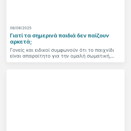
08/08/2025
Γιατί τα σημερινά παιδιά δεν παίζουν
αρκετά;
Γονείς και ειδικοί συμφωνούν ότι το παιχνίδι
είναι απαραίτητο για την ομαλή σωματική,...