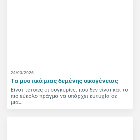
24/03/2026
Τα μυστικά μιας δεμένης οικογένειας
Είναι τέτοιες οι συγκυρίες, που δεν είναι και το
πιο εύκολο πράγμα να υπάρχει ευτυχία σε
μια...