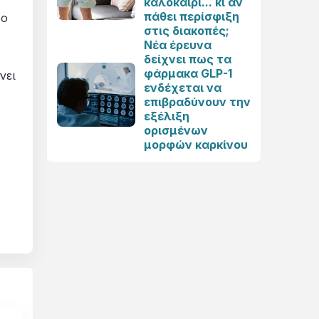
καλοκαίρι... κι αν
πάθει περίσφιξη
ρο
στις διακοπές;
Νέα έρευνα
δείχνει πως τα
φάρμακα GLP-1
νει
ενδέχεται να
επιβραδύνουν την
εξέλιξη
ορισμένων
μορφών καρκίνου