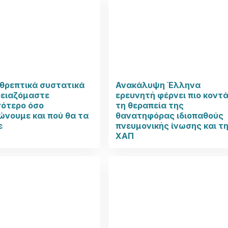
θρεπτικά συστατικά
Ανακάλυψη Έλληνα
ρειαζόμαστε
ερευνητή φέρνει πιο κοντ
σότερο όσο
τη θεραπεία της
νουμε και πού θα τα
θανατηφόρας ιδιοπαθούς
ε
πνευμονικής ίνωσης και τ
ΧΑΠ