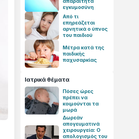
απαραίτητα
εγκυμοσύνη
Από τι
επηρεάζεται
αρνητικά ο ύπνος
του παιδιού
Μέτρα κατά της
παιδικής
παχυσαρκίας
Ιατρικά θέματα
Πόσες ώρες
πρέπει να
κοιμούνται τα
μωρά
Δωρεάν
απογευματινά
χειρουργεία: Ο
απολογισμός του