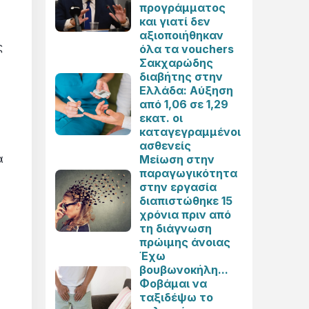
προγράμματος
και γιατί δεν
αξιοποιήθηκαν
ς
όλα τα vouchers
Σακχαρώδης
διαβήτης στην
Ελλάδα: Αύξηση
από 1,06 σε 1,29
εκατ. οι
καταγεγραμμένοι
ασθενείς
α
Μείωση στην
παραγωγικότητα
στην εργασία
διαπιστώθηκε 15
χρόνια πριν από
τη διάγνωση
πρώιμης άνοιας
Έχω
βουβωνοκήλη...
Φοβάμαι να
ταξιδέψω το