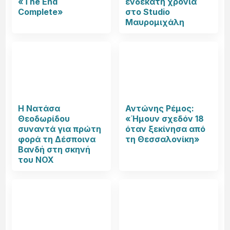
«The End
ενδέκατη χρονιά
Complete»
στο Studio
Μαυρομιχάλη
Η Νατάσα
Αντώνης Ρέμος:
Θεοδωρίδου
«Ήμουν σχεδόν 18
συναντά για πρώτη
όταν ξεκίνησα από
φορά τη Δέσποινα
τη Θεσσαλονίκη»
Βανδή στη σκηνή
του NOX