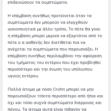
επιδεινώσουν τα συμπτώματα.
Η επέµβαση συνήθως προτείνεται όταν τα
συµπτώµατα δεν µπορούν να ελεγχθούν
ικανοποιητικά µε άλλο τρόπο. Το πότε θα γίνει
η επέµβαση µπορεί µερικά να εξαρτάται από το
πότε ο α ασθενής δεν διατίθεται πια να
ανέχεται τα συµπτώµατα που παρουσιάζει. Η
επέµβαση συνήθως περιλαµβάνει την αφαίρεση
του τµήµατος του εντέρου που έχει προβληθεί
περισσότερο και την ένωση του υπόλοιπου
υγιούς εντέρου.
Πολλά άτοµα µε nόσο Crohn µπορεί να µην
παρουσιάζουν τίποτα περισσότερο από ήπια και
όχι και τόσο συχνά συµπτώµατα διάρροιας και
πόνου. Τα άτοµα αυτά είναι πιθανόν να