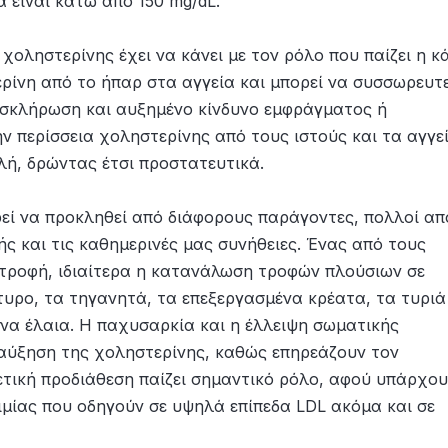
α είναι κάτω από 150 mg/dL.
χοληστερίνης έχει να κάνει με τον ρόλο που παίζει η κ
ρίνη από το ήπαρ στα αγγεία και μπορεί να συσσωρευτε
σκλήρωση και αυξημένο κίνδυνο εμφράγματος ή
ην περίσσεια χοληστερίνης από τους ιστούς και τα αγγε
λή, δρώντας έτσι προστατευτικά.
εί να προκληθεί από διάφορους παράγοντες, πολλοί απ
ής και τις καθημερινές μας συνήθειες. Ένας από τους
ατροφή, ιδιαίτερα η κατανάλωση τροφών πλούσιων σε
τυρο, τα τηγανητά, τα επεξεργασμένα κρέατα, τα τυριά
να έλαια. Η παχυσαρκία και η έλλειψη σωματικής
αύξηση της χοληστερίνης, καθώς επηρεάζουν τον
νετική προδιάθεση παίζει σημαντικό ρόλο, αφού υπάρχο
μίας που οδηγούν σε υψηλά επίπεδα LDL ακόμα και σε