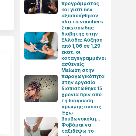
προγράμματος
και γιατί δεν
αξιοποιήθηκαν
όλα τα vouchers
Σακχαρώδης
διαβήτης στην
Ελλάδα: Αύξηση
από 1,06 σε 1,29
εκατ. οι
καταγεγραμμένοι
ασθενείς
Μείωση στην
παραγωγικότητα
στην εργασία
διαπιστώθηκε 15
χρόνια πριν από
τη διάγνωση
πρώιμης άνοιας
Έχω
βουβωνοκήλη...
Φοβάμαι να
ταξιδέψω το