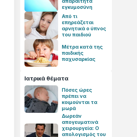
απαραίτητα
εγκυμοσύνη
Από τι
επηρεάζεται
αρνητικά ο ύπνος
του παιδιού
Μέτρα κατά της
παιδικής
παχυσαρκίας
Ιατρικά θέματα
Πόσες ώρες
πρέπει να
κοιμούνται τα
μωρά
Δωρεάν
απογευματινά
χειρουργεία: Ο
απολογισμός του