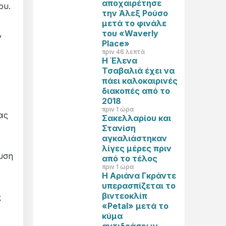
αποχαιρέτησε
ου.
την Άλεξ Ρούσο
μετά το φινάλε
του «Waverly
,
Place»
πριν 46 λεπτά
Η Έλενα
Τσαβαλιά έχει να
πάει καλοκαιρινές
διακοπές από το
2018
πριν 1 ώρα
ας
Σακελλαρίου και
Στανίση
αγκαλιάστηκαν
λίγες μέρες πριν
χυση
από το τέλος
πριν 1 ώρα
Η Αριάνα Γκράντε
υπερασπίζεται το
βιντεοκλίπ
ς
«Petal» μετά το
κύμα