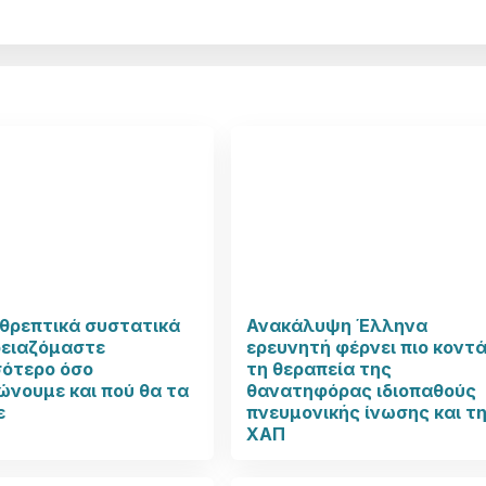
θρεπτικά συστατικά
Ανακάλυψη Έλληνα
ρειαζόμαστε
ερευνητή φέρνει πιο κοντ
σότερο όσο
τη θεραπεία της
νουμε και πού θα τα
θανατηφόρας ιδιοπαθούς
ε
πνευμονικής ίνωσης και τ
ΧΑΠ