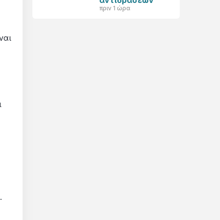
αντιδράσεων
πριν 1 ώρα
ναι
ι
.