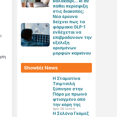
καλοκαίρι... κι αν
πάθει περίσφιξη
στις διακοπές;
Νέα έρευνα
δείχνει πως τα
φάρμακα GLP-1
ενδέχεται να
ι
επιβραδύνουν την
εξέλιξη
ορισμένων
μορφών καρκίνου
ηση
Showbiz News
Η Σταματίνα
Τσιμτσιλή
ξύπνησε στην
Πάρο με πρωινό
φτιαγμένο από
την κόρη της
πριν 26 λεπτά
Η Σελένα Γκόμεζ