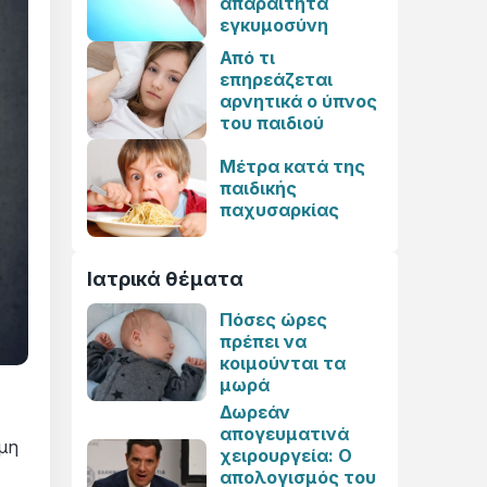
απαραίτητα
εγκυμοσύνη
Από τι
επηρεάζεται
αρνητικά ο ύπνος
του παιδιού
Μέτρα κατά της
παιδικής
παχυσαρκίας
Ιατρικά θέματα
Πόσες ώρες
πρέπει να
κοιμούνται τα
μωρά
Δωρεάν
απογευματινά
μη
χειρουργεία: Ο
απολογισμός του