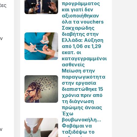
προγράμματος
έες
και γιατί δεν
αξιοποιήθηκαν
όλα τα vouchers
Σακχαρώδης
διαβήτης στην
ον
Ελλάδα: Αύξηση
από 1,06 σε 1,29
εκατ. οι
καταγεγραμμένοι
ασθενείς
Μείωση στην
παραγωγικότητα
στην εργασία
διαπιστώθηκε 15
χρόνια πριν από
τη διάγνωση
πρώιμης άνοιας
Έχω
βουβωνοκήλη...
Φοβάμαι να
ν
ταξιδέψω το