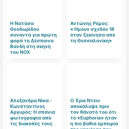
Η Νατάσα
Αντώνης Ρέμος:
Θεοδωρίδου
«Ήμουν σχεδόν 18
συναντά για πρώτη
όταν ξεκίνησα από
φορά τη Δέσποινα
τη Θεσσαλονίκη»
Βανδή στη σκηνή
του NOX
Αλεξάνδρα Νίκα -
Ο Έρικ Ντέιν
Κωνσταντίνος
αποκάλυψε πριν
Αργυρός: Η σπάνια
τον θάνατό του ότι
φωτογραφία από
το «Euphoria» ήταν
τις διακοπές τους
η πιο βαθιά εμπειρία