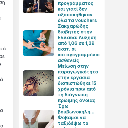
ση
προγράμματος
και γιατί δεν
αξιοποιήθηκαν
ά
όλα τα vouchers
Σακχαρώδης
διαβήτης στην
Ελλάδα: Αύξηση
από 1,06 σε 1,29
ικά
εκατ. οι
καταγεγραμμένοι
σε
ασθενείς
α
Μείωση στην
παραγωγικότητα
στην εργασία
φά
διαπιστώθηκε 15
χρόνια πριν από
τη διάγνωση
πρώιμης άνοιας
Έχω
ρα
βουβωνοκήλη...
Φοβάμαι να
ταξιδέψω το
νο