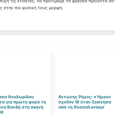
σοχή τις ετικέτες, να προτιμάμε τα φρέσκα προϊόντα αν
ς στην πιο φυσική τους μορφή.
άσα Θεοδωρίδου
Αντώνης Ρέμος: «Ήμουν
τά για πρώτη φορά τη
σχεδόν 18 όταν ξεκίνησα
ινα Βανδή στη σκηνή
από τη Θεσσαλονίκη»
OX