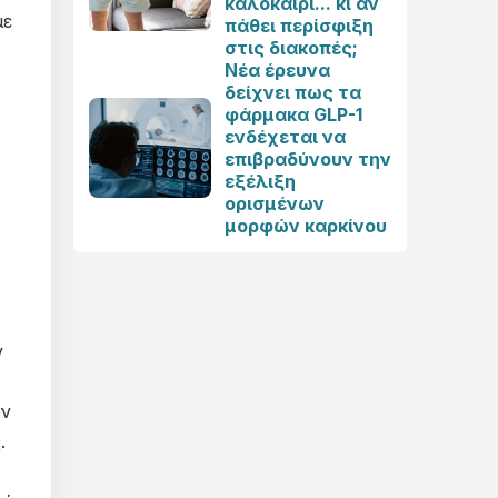
καλοκαίρι... κι αν
με
πάθει περίσφιξη
στις διακοπές;
Νέα έρευνα
δείχνει πως τα
φάρμακα GLP-1
ενδέχεται να
επιβραδύνουν την
εξέλιξη
ορισμένων
μορφών καρκίνου
ν
ών
.