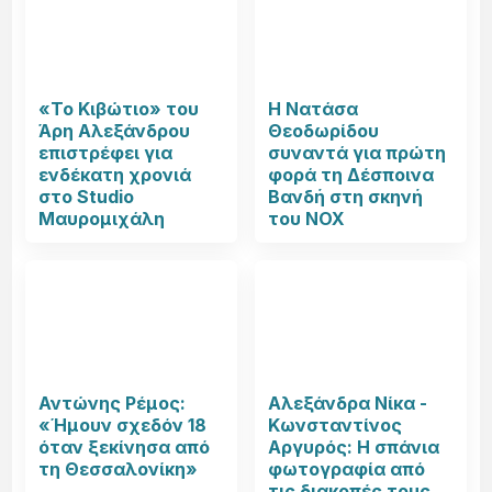
«Το Κιβώτιο» του
Η Νατάσα
Άρη Αλεξάνδρου
Θεοδωρίδου
επιστρέφει για
συναντά για πρώτη
ενδέκατη χρονιά
φορά τη Δέσποινα
στο Studio
Βανδή στη σκηνή
Μαυρομιχάλη
του NOX
Αντώνης Ρέμος:
Αλεξάνδρα Νίκα -
«Ήμουν σχεδόν 18
Κωνσταντίνος
όταν ξεκίνησα από
Αργυρός: Η σπάνια
τη Θεσσαλονίκη»
φωτογραφία από
τις διακοπές τους