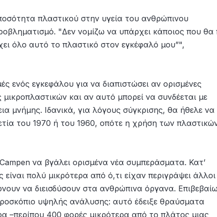
 ποσότητα πλαστικού στην υγεία του ανθρώπινου
οβληματισμό. "Δεν νομίζω να υπάρχει κάποιος που θα π
χει όλο αυτό το πλαστικό στον εγκέφαλό μου”",
ές ενός εγκεφάλου για να διαπιστώσει αν ορισμένες
 μικροπλαστικών και αν αυτό μπορεί να συνδέεται με
α μνήμης. Ιδανικά, για λόγους σύγκρισης, θα ήθελε να
ετία του 1970 ή του 1960, οπότε η χρήση των πλαστικώ
 Campen να βγάλει ορισμένα νέα συμπεράσματα. Κατ’
 είναι πολύ μικρότερα από ό,τι είχαν περιγράψει άλλοι
έρνουν να διεισδύσουν στα ανθρώπινα όργανα. Επιβεβαί
κροσκόπιο υψηλής ανάλυσης: αυτό έδειξε θραύσματα
α –περίπου 400 φορές μικρότερα από το πλάτος μιας