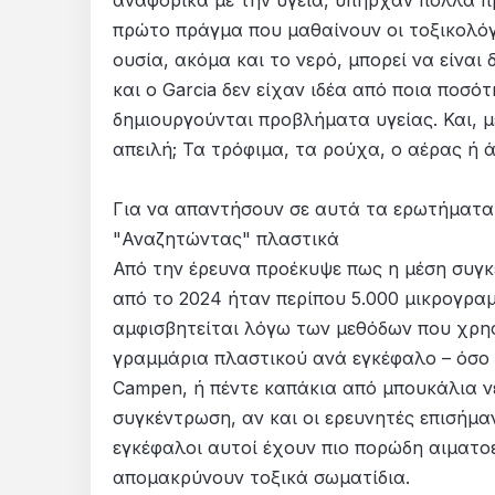
αναφορικά με την υγεία, υπήρχαν πολλά π
πρώτο πράγμα που μαθαίνουν οι τοξικολόγο
ουσία, ακόμα και το νερό, μπορεί να είνα
και ο Garcia δεν είχαν ιδέα από ποια ποσ
δημιουργούνται προβλήματα υγείας. Και, μ
απειλή; Τα τρόφιμα, τα ρούχα, ο αέρας ή 
Για να απαντήσουν σε αυτά τα ερωτήματα
"Αναζητώντας" πλαστικά
Από την έρευνα προέκυψε πως η μέση συγ
από το 2024 ήταν περίπου 5.000 μικρογρα
αμφισβητείται λόγω των μεθόδων που χρησ
γραμμάρια πλαστικού ανά εγκέφαλο – όσο έ
Campen, ή πέντε καπάκια από μπουκάλια ν
συγκέντρωση, αν και οι ερευνητές επισήμαν
εγκέφαλοι αυτοί έχουν πιο πορώδη αιματοε
απομακρύνουν τοξικά σωματίδια.