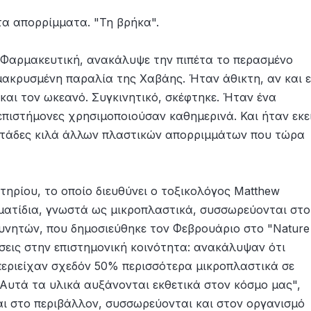
τα απορρίμματα. "Τη βρήκα".
η Φαρμακευτική, ανακάλυψε την πιπέτα το περασμένο
μακρυσμένη παραλία της Χαβάης. Ήταν άθικτη, αν και ε
 και τον ωκεανό. Συγκινητικό, σκέφτηκε. Ήταν ένα
 επιστήμονες χρησιμοποιούσαν καθημερινά. Και ήταν εκεί
οντάδες κιλά άλλων πλαστικών απορριμμάτων που τώρα
τηρίου, το οποίο διευθύνει ο τοξικολόγος Matthew
ματίδια, γνωστά ως μικροπλαστικά, συσσωρεύονται στο
υνητών, που δημοσιεύθηκε τον Φεβρουάριο στο "Nature
σεις στην επιστημονική κοινότητα: ανακάλυψαν ότι
εριείχαν σχεδόν 50% περισσότερα μικροπλαστικά σε
"Αυτά τα υλικά αυξάνονται εκθετικά στον κόσμο μας",
ι στο περιβάλλον, συσσωρεύονται και στον οργανισμό