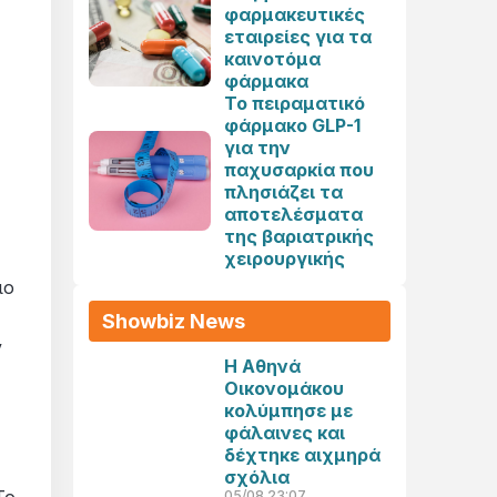
φαρμακευτικές
εταιρείες για τα
καινοτόμα
φάρμακα
Το πειραματικό
φάρμακο GLP-1
για την
παχυσαρκία που
πλησιάζει τα
αποτελέσματα
της βαριατρικής
χειρουργικής
ιο
Showbiz News
ν
Η Αθηνά
Οικονομάκου
κολύμπησε με
φάλαινες και
δέχτηκε αιχμηρά
σχόλια
05/08 23:07