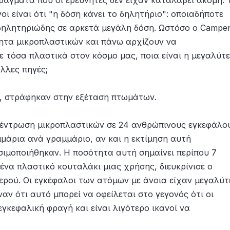
ράγματα που οι ερευνητές δεν είχαν καταλάβει ακόμη. 
ι είναι ότι "η δόση κάνει το δηλητήριο": οποιαδήποτε
ι δηλητηριώδης σε αρκετά μεγάλη δόση. Ωστόσο ο Campe
ότητα μικροπλαστικών και πάνω αρχίζουν να
ε τόσα πλαστικά στον κόσμο μας, ποια είναι η μεγαλύτ
άλλες πηγές;
, στράφηκαν στην εξέταση πτωμάτων.
κέντρωση μικροπλαστικών σε 24 ανθρώπινους εγκεφάλο
μμάρια ανά γραμμάριο, αν και η εκτίμηση αυτή
ιμοποιήθηκαν. Η ποσότητα αυτή σημαίνει περίπου 7
να πλαστικό κουταλάκι μιας χρήσης, διευκρίνισε ο
ερού. Οι εγκέφαλοι των ατόμων με άνοια είχαν μεγαλύτ
αν ότι αυτό μπορεί να οφείλεται στο γεγονός ότι οι
γκεφαλική φραγή και είναι λιγότερο ικανοί να