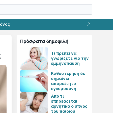
ρόνος
Πρόσφατα δημοφιλή
Τι πρέπει να
ς
γνωρίζετε για την
εμμηνόπαυση
Καθυστέρηση δε
σημαίνει
απαραίτητα
εγκυμοσύνη
Από τι
επηρεάζεται
αρνητικά ο ύπνος
του παιδιού