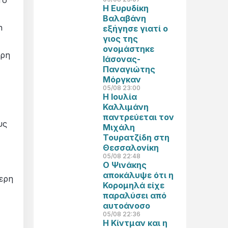
Το
Η Ευρυδίκη
Βαλαβάνη
n
εξήγησε γιατί ο
γιος της
ονομάστηκε
ερη
Ιάσονας-
Παναγιώτης
Μόργκαν
05/08 23:00
Η Ιουλία
Καλλιμάνη
παντρεύεται τον
υς
Μιχάλη
Τουρατζίδη στη
Θεσσαλονίκη
05/08 22:48
Ο Ψινάκης
αποκάλυψε ότι η
ερη
Κορομηλά είχε
παραλύσει από
αυτοάνοσο
05/08 22:36
Η Κίντμαν και η