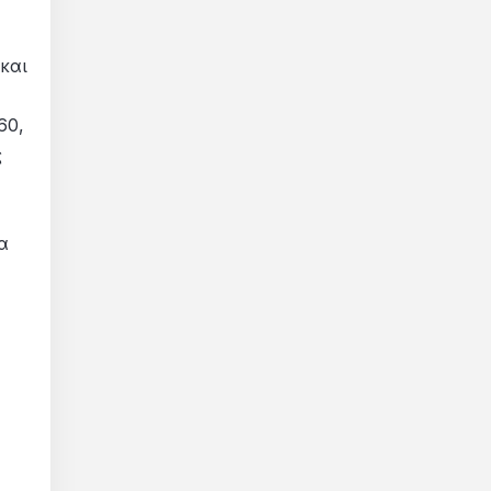
και
60,
ς
α