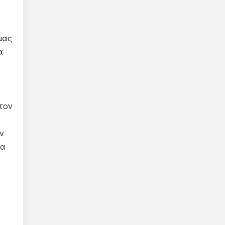
μας
α
τον
ν
ία