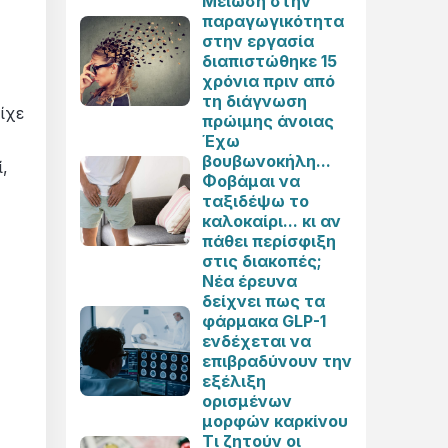
Μείωση στην
παραγωγικότητα
στην εργασία
διαπιστώθηκε 15
χρόνια πριν από
τη διάγνωση
ίχε
πρώιμης άνοιας
Έχω
βουβωνοκήλη...
,
Φοβάμαι να
ταξιδέψω το
καλοκαίρι... κι αν
πάθει περίσφιξη
στις διακοπές;
Νέα έρευνα
δείχνει πως τα
φάρμακα GLP-1
ενδέχεται να
επιβραδύνουν την
εξέλιξη
ορισμένων
μορφών καρκίνου
Τι ζητούν οι