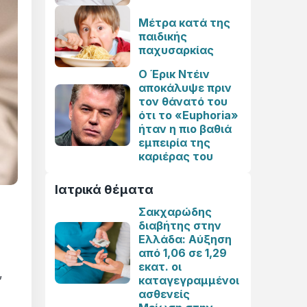
Μέτρα κατά της
παιδικής
παχυσαρκίας
Ο Έρικ Ντέιν
αποκάλυψε πριν
τον θάνατό του
ότι το «Euphoria»
ήταν η πιο βαθιά
εμπειρία της
καριέρας του
Ιατρικά θέματα
Σακχαρώδης
διαβήτης στην
Ελλάδα: Αύξηση
από 1,06 σε 1,29
εκατ. οι
,
καταγεγραμμένοι
ασθενείς