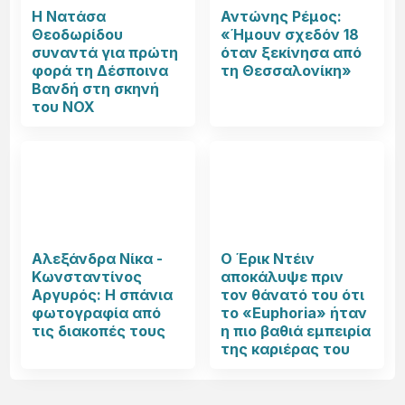
Η Νατάσα
Αντώνης Ρέμος:
Θεοδωρίδου
«Ήμουν σχεδόν 18
συναντά για πρώτη
όταν ξεκίνησα από
φορά τη Δέσποινα
τη Θεσσαλονίκη»
Βανδή στη σκηνή
του NOX
Αλεξάνδρα Νίκα -
Ο Έρικ Ντέιν
Κωνσταντίνος
αποκάλυψε πριν
Αργυρός: Η σπάνια
τον θάνατό του ότι
φωτογραφία από
το «Euphoria» ήταν
τις διακοπές τους
η πιο βαθιά εμπειρία
της καριέρας του