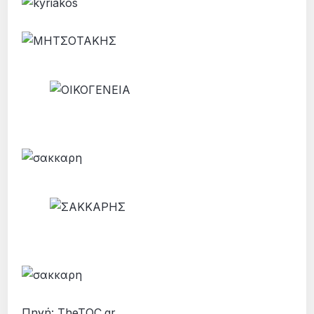
Πηγή: TheTOC.gr