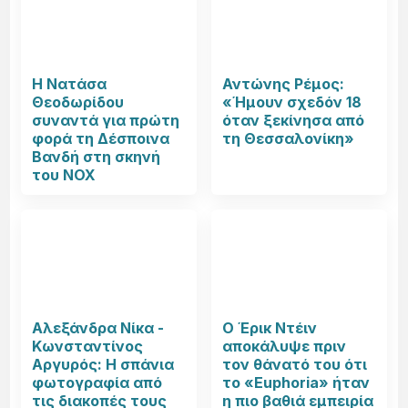
Η Νατάσα
Αντώνης Ρέμος:
Θεοδωρίδου
«Ήμουν σχεδόν 18
συναντά για πρώτη
όταν ξεκίνησα από
φορά τη Δέσποινα
τη Θεσσαλονίκη»
Βανδή στη σκηνή
του NOX
Αλεξάνδρα Νίκα -
Ο Έρικ Ντέιν
Κωνσταντίνος
αποκάλυψε πριν
Αργυρός: Η σπάνια
τον θάνατό του ότι
φωτογραφία από
το «Euphoria» ήταν
τις διακοπές τους
η πιο βαθιά εμπειρία