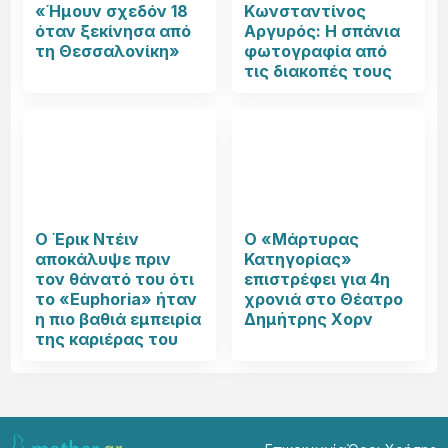
«Ήμουν σχεδόν 18
Κωνσταντίνος
όταν ξεκίνησα από
Αργυρός: Η σπάνια
τη Θεσσαλονίκη»
φωτογραφία από
τις διακοπές τους
Ο Έρικ Ντέιν
Ο «Μάρτυρας
αποκάλυψε πριν
Κατηγορίας»
τον θάνατό του ότι
επιστρέφει για 4η
το «Euphoria» ήταν
χρονιά στο Θέατρο
η πιο βαθιά εμπειρία
Δημήτρης Χορν
της καριέρας του