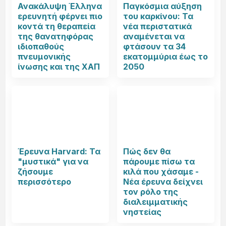
Ανακάλυψη Έλληνα
Παγκόσμια αύξηση
ερευνητή φέρνει πιο
του καρκίνου: Τα
κοντά τη θεραπεία
νέα περιστατικά
της θανατηφόρας
αναμένεται να
ιδιοπαθούς
φτάσουν τα 34
πνευμονικής
εκατομμύρια έως το
ίνωσης και της ΧΑΠ
2050
Έρευνα Harvard: Τα
Πώς δεν θα
"μυστικά" για να
πάρουμε πίσω τα
ζήσουμε
κιλά που χάσαμε -
περισσότερο
Νέα έρευνα δείχνει
τον ρόλο της
διαλειμματικής
νηστείας