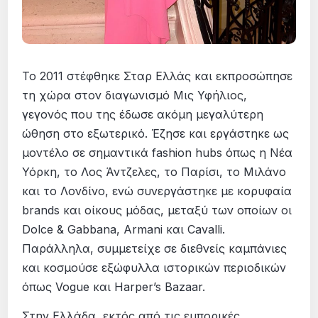
Το 2011 στέφθηκε Σταρ Ελλάς και εκπροσώπησε
τη χώρα στον διαγωνισμό Μις Υφήλιος,
γεγονός που της έδωσε ακόμη μεγαλύτερη
ώθηση στο εξωτερικό. Έζησε και εργάστηκε ως
μοντέλο σε σημαντικά fashion hubs όπως η Νέα
Υόρκη, το Λος Άντζελες, το Παρίσι, το Μιλάνο
και το Λονδίνο, ενώ συνεργάστηκε με κορυφαία
brands και οίκους μόδας, μεταξύ των οποίων οι
Dolce & Gabbana, Armani και Cavalli.
Παράλληλα, συμμετείχε σε διεθνείς καμπάνιες
και κοσμούσε εξώφυλλα ιστορικών περιοδικών
όπως Vogue και Harper’s Bazaar.
Στην Ελλάδα, εκτός από τις εμπορικές