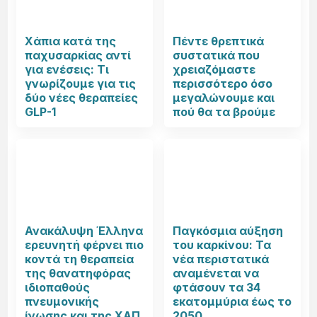
Χάπια κατά της
Πέντε θρεπτικά
παχυσαρκίας αντί
συστατικά που
για ενέσεις: Τι
χρειαζόμαστε
γνωρίζουμε για τις
περισσότερο όσο
δύο νέες θεραπείες
μεγαλώνουμε και
GLP-1
πού θα τα βρούμε
Ανακάλυψη Έλληνα
Παγκόσμια αύξηση
ερευνητή φέρνει πιο
του καρκίνου: Τα
κοντά τη θεραπεία
νέα περιστατικά
της θανατηφόρας
αναμένεται να
ιδιοπαθούς
φτάσουν τα 34
πνευμονικής
εκατομμύρια έως το
ίνωσης και της ΧΑΠ
2050