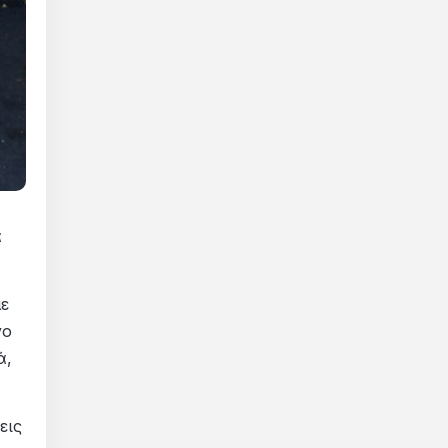
α
με
γο
ά,
εις