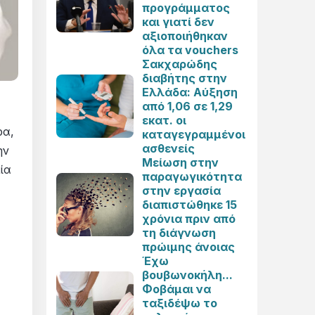
προγράμματος
και γιατί δεν
αξιοποιήθηκαν
όλα τα vouchers
Σακχαρώδης
διαβήτης στην
Ελλάδα: Αύξηση
από 1,06 σε 1,29
εκατ. οι
ρα,
καταγεγραμμένοι
ασθενείς
ην
Μείωση στην
ία
παραγωγικότητα
στην εργασία
διαπιστώθηκε 15
χρόνια πριν από
τη διάγνωση
πρώιμης άνοιας
Έχω
βουβωνοκήλη...
Φοβάμαι να
ταξιδέψω το