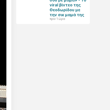
σου ρε μαμά» - Το
viral βίντεο της
Θεοδωρίδου με
την σικ μαμά της
πριν 1 ώρα