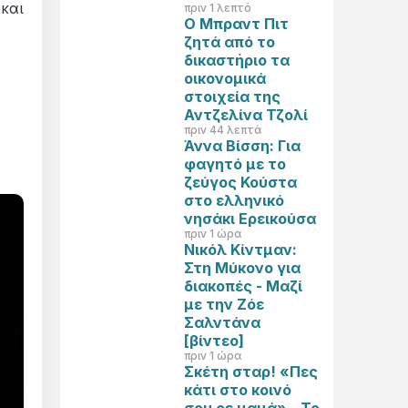
 και
πριν 1 λεπτό
Ο Μπραντ Πιτ
ζητά από το
δικαστήριο τα
οικονομικά
στοιχεία της
Αντζελίνα Τζολί
πριν 44 λεπτά
Άννα Βίσση: Για
φαγητό με το
ζεύγος Κούστα
στο ελληνικό
νησάκι Ερεικούσα
πριν 1 ώρα
Νικόλ Κίντμαν:
Στη Μύκονο για
διακοπές - Μαζί
με την Ζόε
Σαλντάνα
[βίντεο]
πριν 1 ώρα
Σκέτη σταρ! «Πες
κάτι στο κοινό