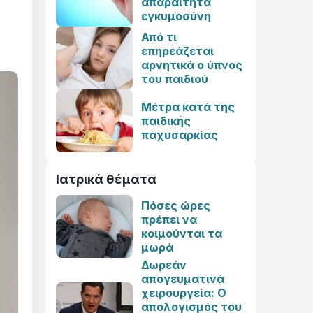
απαραίτητα
εγκυμοσύνη
Από τι
επηρεάζεται
αρνητικά ο ύπνος
του παιδιού
Μέτρα κατά της
παιδικής
παχυσαρκίας
Ιατρικά θέματα
Πόσες ώρες
πρέπει να
κοιμούνται τα
μωρά
Δωρεάν
απογευματινά
χειρουργεία: Ο
απολογισμός του