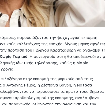
 κάμερες, παρουσιάζοντας την ψυχαγωγική εκπομπή
αντικούς καλλιτέχνες της εποχής. Λίγους μήνες αργότε
ε την πρόταση του Γιώργου Καρατζαφέρη να αναλάβει τ
Χωρίς Ταμπού
. Η συνεργασία αυτή θα αποδεικνυόταν μ
λληνικής ιδιωτικής τηλεόρασης, καθώς η Μαρία
χρόνια.
 φιλοξένησε στην εκπομπή της μερικούς από τους
ς ο Αντώνης Ρέμος, η Δέσποινα Βανδή, η Νατάσα
ναλαμβάνοντας να παρουσιάσει τα πρώτα τους βήματα
ρισμένου προϋπολογισμού της εκπομπής, αναλάμβανε
 και παραγωγής, δείχνοντας την αφοσίωση και την