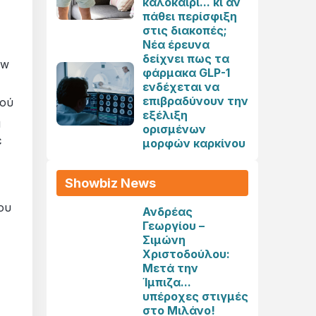
καλοκαίρι... κι αν
πάθει περίσφιξη
στις διακοπές;
Νέα έρευνα
δείχνει πως τα
ow
φάρμακα GLP-1
ενδέχεται να
επιβραδύνουν την
κού
εξέλιξη
ή
ορισμένων
ε
μορφών καρκίνου
Showbiz News
ου
Ανδρέας
Γεωργίου –
Σιμώνη
Χριστοδούλου:
Μετά την
Ίμπιζα...
υπέροχες στιγμές
στο Μιλάνο!