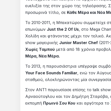
ευελιξία της στον χώρο της τηλεόρασης. Σ
προσωρινά τίτλο, σε
Κάθε Μέρα και Νέα Μ
Το 2010-2011, η Μπεκατώρου συμμετείχε σ
επωνύμων
Just the 2 Of Us
, στο Mega Chan
Χολίδη και φτάνοντας μέχρι τον τελικό. 
show μαγειρικής
Junior Master Chef
(2011-
Χωρίς Ταμπού
μετά από 18 χρόνια προβολή
Μέρα, Νέα Μέρα.
Το 2013, η παρουσιάστρια υπέγραψε συμβό
Your Face Sounds Familiar
, ενώ τον Αύγουσ
σταθμού, ολοκληρώνοντας μία συνεργασία
Στον ΑΝΤ1 παρουσίασε επίσης το talk sho
Αρναούτογλου και τον Δημήτρη Σταρόβα, 
εκπομπή
Πρωινό Σου Κου
και αργότερα το