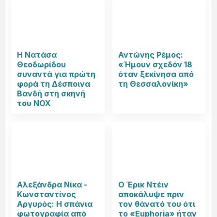
Η Νατάσα
Αντώνης Ρέμος:
Θεοδωρίδου
«Ήμουν σχεδόν 18
συναντά για πρώτη
όταν ξεκίνησα από
φορά τη Δέσποινα
τη Θεσσαλονίκη»
Βανδή στη σκηνή
του NOX
Αλεξάνδρα Νίκα -
Ο Έρικ Ντέιν
Κωνσταντίνος
αποκάλυψε πριν
Αργυρός: Η σπάνια
τον θάνατό του ότι
φωτογραφία από
το «Euphoria» ήταν