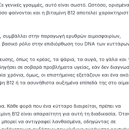
ε γενικές γραμμές, αυτό είναι σωστό. Ωστόσο, ορισμέν
όσο φαίνονται και η βιταμίνη Β12 αποτελεί χαρακτηριστ
η, συμβάλλει στην παραγωγή ερυθρών αιμοσφαιρίων,
ει βασικό ρόλο στην επιδιόρθωση του DNA των κυττάρων
ευσης, όπως το κρέας, τα ψάρια, τα αυγά, το γάλα και 
οδηγήσει σε σοβαρά προβλήματα υγείας, εάν δεν διαγνωσ
αία χρόνια, όμως, οι επιστήμονες εξετάζουν και ένα ακ
η Β12 ή τα ασυνήθιστα αυξημένα επίπεδά της στο αίμα
. Κάθε φορά που ένα κύτταρο διαιρείται, πρέπει να
μίνη Β12 είναι απαραίτητη για αυτή τη διαδικασία. Ότα
A μπορεί να αντιγραφεί λανθασμένα, οδηγώντας σε