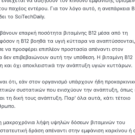
, ενδέχεται να αυξήσουν τον κίνδυνο εμφάνισης ορισμέ
του παχέος εντέρου. Για τον λόγο αυτό, η ανεπάρκεια Β
ι το SciTechDaily.
βάνουν επαρκή ποσότητα βιταμίνης Β12 μέσα από τη
 εφόσον η Β12 βοηθά τα υγιή κύτταρα να αναπτύσσονται,
 να προσφέρει επιπλέον προστασία απέναντι στον
α δεν επιβεβαιώνουν αυτή την υπόθεση. Η βιταμίνη Β12
η και όχι αποκλειστικά την ανάπτυξη υγιών κυττάρων.
ναι ότι, εάν στον οργανισμό υπάρχουν ήδη προκαρκινικ
πτικών συστατικών που ενισχύουν την ανάπτυξη, όπως 
αι τη δική τους ανάπτυξη. Παρ’ όλα αυτά, κάτι τέτοιο
θρωπο.
 τη μακροχρόνια λήψη υψηλών δόσεων βιταμινών του
οστατευτική δράση απέναντι στην εμφάνιση καρκίνου ή 