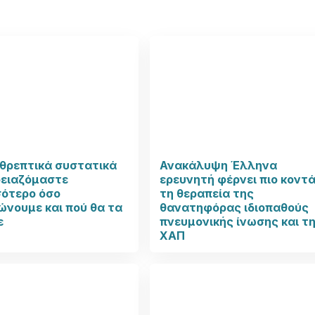
θρεπτικά συστατικά
Ανακάλυψη Έλληνα
ρειαζόμαστε
ερευνητή φέρνει πιο κοντ
σότερο όσο
τη θεραπεία της
νουμε και πού θα τα
θανατηφόρας ιδιοπαθούς
ε
πνευμονικής ίνωσης και τ
ΧΑΠ