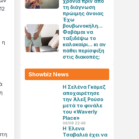
νων
χρόνια πριν από
τη διάγνωση
12
πρώιμης άνοιας
Έχω
βουβωνοκήλη...
Φοβάμαι να
ταξιδέψω το
 η
καλοκαίρι... κι αν
πάθει περίσφιξη
στις διακοπές;
Showbiz News
ά
Η Σελένα Γκόμεζ
η
αποχαιρέτησε
την Άλεξ Ρούσο
μετά το φινάλε
του «Waverly
Place»
06/08 22:48
Η Έλενα
στη
Τσαβαλιά έχει να