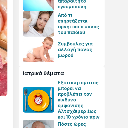
απαραίτητα
εγκυμοσύνη
Από τι
επηρεάζεται
αρνητικά ο ύπνος
του παιδιού
Συμβουλές για
αλλαγή πάνας
μωρού
Ιατρικά θέματα
Εξέταση αίματος
μπορεί να
προβλέπει τον
κίνδυνο
εμφάνισης
Αλτσχάιμερ έως
και 10 χρόνια πριν
Πόσες ώρες