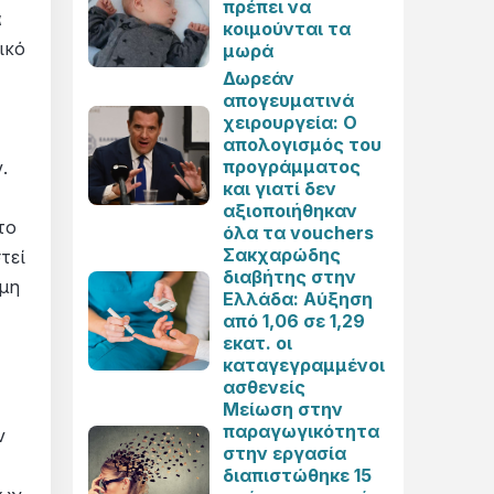
πρέπει να
α
κοιμούνται τα
ικό
μωρά
Δωρεάν
απογευματινά
χειρουργεία: Ο
απολογισμός του
προγράμματος
.
και γιατί δεν
αξιοποιήθηκαν
το
όλα τα vouchers
Σακχαρώδης
τεί
διαβήτης στην
όμη
Ελλάδα: Αύξηση
από 1,06 σε 1,29
εκατ. οι
καταγεγραμμένοι
ασθενείς
Μείωση στην
παραγωγικότητα
ν
στην εργασία
διαπιστώθηκε 15