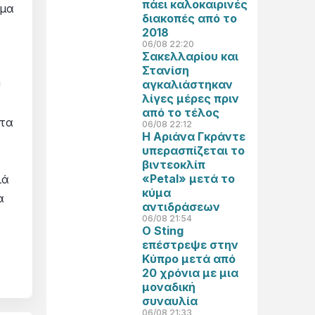
πάει καλοκαιρινές
ημα
διακοπές από το
2018
06/08 22:20
Σακελλαρίου και
Στανίση
αγκαλιάστηκαν
υ
λίγες μέρες πριν
από το τέλος
 τα
06/08 22:12
Η Αριάνα Γκράντε
υπερασπίζεται το
βιντεοκλίπ
«Petal» μετά το
λά
κύμα
α
αντιδράσεων
06/08 21:54
Ο Sting
επέστρεψε στην
Κύπρο μετά από
20 χρόνια με μια
μοναδική
συναυλία
06/08 21:33