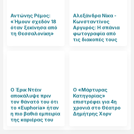
Αντώνης Ρέμος:
Αλεξάνδρα Νίκα -
«Ήμουν σχεδόν 18
Κωνσταντίνος
όταν ξεκίνησα από
Αργυρός: Η σπάνια
τη Θεσσαλονίκη»
φωτογραφία από
τις διακοπές τους
Ο Έρικ Ντέιν
Ο «Μάρτυρας
αποκάλυψε πριν
Κατηγορίας»
τον θάνατό του ότι
επιστρέφει για 4η
το «Euphoria» ήταν
χρονιά στο Θέατρο
η πιο βαθιά εμπειρία
Δημήτρης Χορν
της καριέρας του