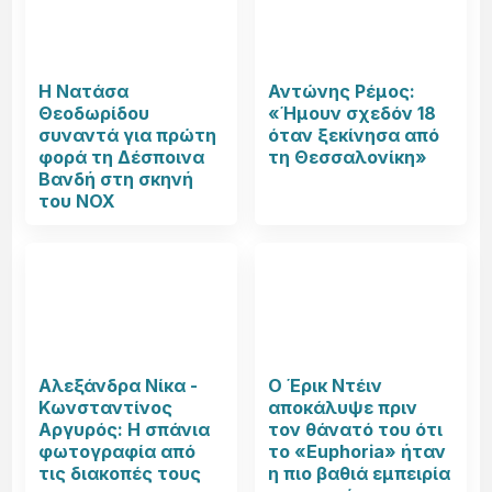
Η Νατάσα
Αντώνης Ρέμος:
Θεοδωρίδου
«Ήμουν σχεδόν 18
συναντά για πρώτη
όταν ξεκίνησα από
φορά τη Δέσποινα
τη Θεσσαλονίκη»
Βανδή στη σκηνή
του NOX
Αλεξάνδρα Νίκα -
Ο Έρικ Ντέιν
Κωνσταντίνος
αποκάλυψε πριν
Αργυρός: Η σπάνια
τον θάνατό του ότι
φωτογραφία από
το «Euphoria» ήταν
τις διακοπές τους
η πιο βαθιά εμπειρία