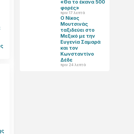
«Θα το έκανα 500
φορές»
πριν 17 λεπτά
Ο Νίκος
Μουτσινάς
ά
ταξιδεύει στο
Μεξικό με την
Ευγενία Σαμαρά
ης
και τον
Κωνσταντίνο
Δέδε
πριν 24 λεπτά
ης