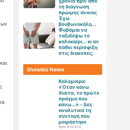
εί
χρόνια πριν από
τη διάγνωση
πρώιμης άνοιας
Έχω
των
βουβωνοκήλη...
Φοβάμαι να
ταξιδέψω το
καλοκαίρι... κι αν
πάθει περίσφιξη
στις διακοπές;
και
Showbiz News
Καλομοίρα:
ς
«Όταν κάνω
δίαιτα, το πρώτο
πράγμα που
να
κάνω...» - Δες
αναλυτικά τη
συνταγή που
μοιράστηκε
πριν 5 λεπτά