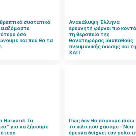
θρεπτικά συστατικά
Ανακάλυψη Έλληνα
ρειαζόμαστε
ερευνητή φέρνει πιο κοντ
σότερο όσο
τη θεραπεία της
νουμε και πού θα τα
θανατηφόρας ιδιοπαθούς
ε
πνευμονικής ίνωσης και τ
ΧΑΠ
 Harvard: Τα
Πώς δεν θα πάρουμε πίσω
κά" για να ζήσουμε
τα κιλά που χάσαμε - Νέα
σότερο
έρευνα δείχνει τον ρόλο τ