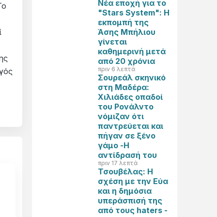
Νέα εποχή για το
Το
"Stars System": Η
εκπομπή της
Άσης Μπήλιου
ί
γίνεται
καθημερινή μετά
ης
από 20 χρόνια
πριν 6 λεπτά
γός
Σουρεάλ σκηνικό
στη Μαδέρα:
Χιλιάδες οπαδοί
του Ρονάλντο
νόμιζαν ότι
παντρεύεται και
πήγαν σε ξένο
γάμο -Η
αντίδρασή του
πριν 17 λεπτά
Τσουβέλας: Η
σχέση με την Εύα
και η δημόσια
υπεράσπισή της
από τους haters -