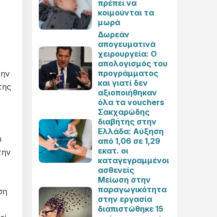
πρέπει να
κοιμούνται τα
μωρά
Δωρεάν
απογευματινά
χειρουργεία: Ο
απολογισμός του
προγράμματος
την
και γιατί δεν
της
αξιοποιήθηκαν
όλα τα vouchers
Σακχαρώδης
διαβήτης στην
Ελλάδα: Αύξηση
υ
από 1,06 σε 1,29
εκατ. οι
την
καταγεγραμμένοι
ασθενείς
Μείωση στην
παραγωγικότητα
ση
στην εργασία
διαπιστώθηκε 15