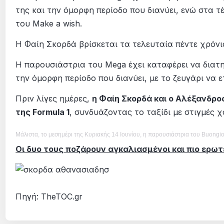
της και την όμορφη περίοδο που διανύει, ενώ στα 
του Make a wish.
Η Φαίη Σκορδά βρίσκεται τα τελευταία πέντε χρόν
Η παρουσιάστρια του Mega έχει καταφέρει να διατ
την όμορφη περίοδο που διανύει, με το ζευγάρι να 
Πριν λίγες ημέρες,
η Φαίη Σκορδά και ο Αλέξανδρ
της Formula 1
, συνδυάζοντας το ταξίδι με στιγμές
Μάλιστα, το μεσημέρι της Κυριακής 14 Ιουνίου, η παρουσιάστρια του Buongi
Οι δυο τους ποζάρουν αγκαλιασμένοι και πιο ερωτ
Πηγή: TheTOC.gr