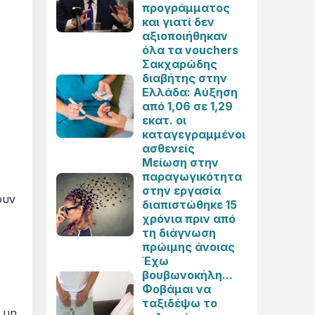
προγράμματος
και γιατί δεν
αξιοποιήθηκαν
όλα τα vouchers
Σακχαρώδης
διαβήτης στην
Ελλάδα: Αύξηση
από 1,06 σε 1,29
εκατ. οι
καταγεγραμμένοι
ασθενείς
Μείωση στην
παραγωγικότητα
στην εργασία
ουν
διαπιστώθηκε 15
χρόνια πριν από
τη διάγνωση
πρώιμης άνοιας
Έχω
βουβωνοκήλη...
Φοβάμαι να
ταξιδέψω το
 μη