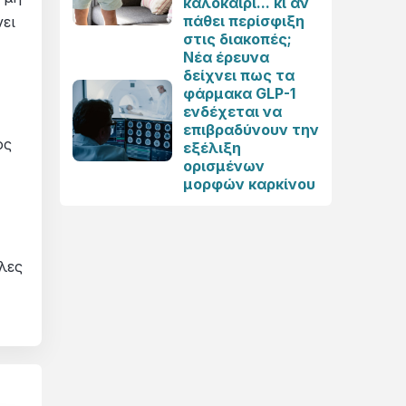
καλοκαίρι... κι αν
πάθει περίσφιξη
ει
στις διακοπές;
Νέα έρευνα
δείχνει πως τα
φάρμακα GLP-1
ενδέχεται να
επιβραδύνουν την
ος
εξέλιξη
ορισμένων
μορφών καρκίνου
λες