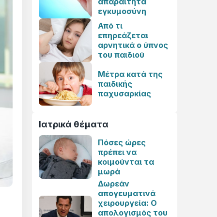
απαραίτητα
εγκυμοσύνη
Από τι
επηρεάζεται
αρνητικά ο ύπνος
του παιδιού
Μέτρα κατά της
παιδικής
παχυσαρκίας
Ιατρικά θέματα
Πόσες ώρες
πρέπει να
κοιμούνται τα
μωρά
Δωρεάν
απογευματινά
χειρουργεία: Ο
απολογισμός του