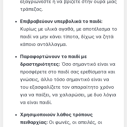
εξαγριώνεστε ή να βρίζετε στην ουρά μιας
τράπεζας.
Επιβραβεύουν υπερβολικά το παιδί:
Κυρίως με υλικά αγαθά, με αποτέλεσμα το
παιδί να μην κάνει τίποτα, δίχως να ζητά
κάποιο αντάλλαγμα.
Παραφορτώνουν το παιδί με
δραστηριότητες:
Όσο σημαντικό είναι να
προσφέρετε στο παιδί σας ερεθίσματα και
γνώσεις, άλλο τόσο σημαντικό είναι να
του εξασφαλίζετε τον απαραίτητο χρόνο
για να παίξει, να χαλαρώσει, με δυο λόγια
να είναι παιδί.
Χρησιμοποιούν λάθος τρόπους
πειθαρχίας:
Οι φωνές, οι απειλές, οι