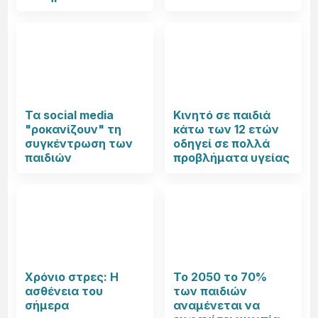
Τα social media
Κινητό σε παιδιά
"ροκανίζουν" τη
κάτω των 12 ετών
συγκέντρωση των
οδηγεί σε πολλά
παιδιών
προβλήματα υγείας
Χρόνιο στρες: Η
Το 2050 το 70%
ασθένεια του
των παιδιών
σήμερα
αναμένεται να