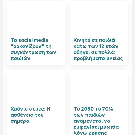
Τα social media
Κινητό σε παιδιά
"ροκανίζουν" τη
κάτω των 12 ετών
συγκέντρωση των
οδηγεί σε πολλά
παιδιών
προβλήματα υγείας
Χρόνιο στρες: Η
Το 2050 το 70%
ασθένεια του
των παιδιών
σήμερα
αναμένεται να
εμφανίσει μυωπία
λόγω χρήσης