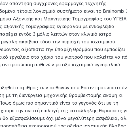
λέον απάντηση σύγχρονες εφαρμογές τεχνητής
δομένα τέτοια λογισμικά συστήματα είναι το Brainomix 
μήμα Αξονικής και Μαγνητικής Τομογραφίας του ΥΓΕΙΑ
ς αξονικής τομογραφίας εγκεφάλου με ενδοφλέβια
παρέχει εντός 3 μόλις λεπτών στον κλινικό ιατρό
 μεγάλη ακρίβεια τόσο την περιοχή του ισχαιμικού
νεύοντας αξιόπιστα την ύπαρξη θρόμβου που εμποδίζει 
ικό εργαλείο στα χέρια του γιατρού που καλείται να π
 αντιμετώπιση ασθενών με οξύ ισχαιμικό εγκεφαλικό
αυξηθεί ο αριθμός των ασθενών που θα αντιμετωπιστούν
η με τη διενέργεια μηχανικής θρομβεκτομής ακόμη κι
σως όμως πιο σημαντικό είναι το γεγονός ότι με τη
χουμε την σωστή επιλογή της κατάλληλης θεραπείας γ
ό θα εξασφαλίσουμε όχι μόνο μεγαλύτερη ασφάλεια, α
προσπάθεια περιορισμού της οξείας ισχαιμικής βλάβης