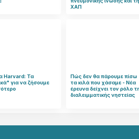
ε
πνευμονικής ίνωσης και τ
ΧΑΠ
 Harvard: Τα
Πώς δεν θα πάρουμε πίσω
κά" για να ζήσουμε
τα κιλά που χάσαμε - Νέα
σότερο
έρευνα δείχνει τον ρόλο τ
διαλειμματικής νηστείας