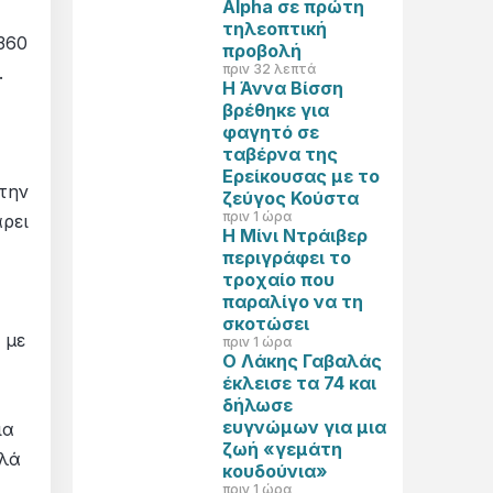
Alpha σε πρώτη
τηλεοπτική
360
προβολή
πριν 32 λεπτά
.
Η Άννα Βίσση
βρέθηκε για
φαγητό σε
ταβέρνα της
Ερείκουσας με το
την
ζεύγος Κούστα
πριν 1 ώρα
άρει
Η Μίνι Ντράιβερ
περιγράφει το
τροχαίο που
παραλίγο να τη
σκοτώσει
 με
πριν 1 ώρα
Ο Λάκης Γαβαλάς
έκλεισε τα 74 και
δήλωσε
ευγνώμων για μια
ια
ζωή «γεμάτη
λλά
κουδούνια»
πριν 1 ώρα