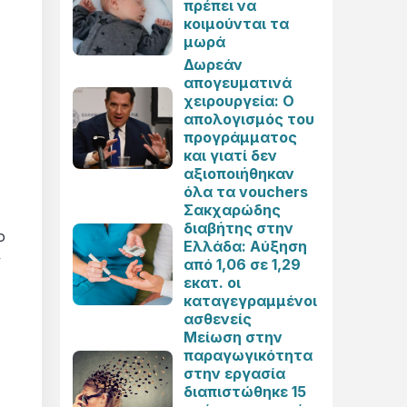
πρέπει να
κοιμούνται τα
μωρά
Δωρεάν
απογευματινά
χειρουργεία: Ο
απολογισμός του
προγράμματος
και γιατί δεν
αξιοποιήθηκαν
όλα τα vouchers
Σακχαρώδης
διαβήτης στην
ο
Ελλάδα: Αύξηση
ν
από 1,06 σε 1,29
εκατ. οι
καταγεγραμμένοι
ασθενείς
Μείωση στην
παραγωγικότητα
στην εργασία
διαπιστώθηκε 15