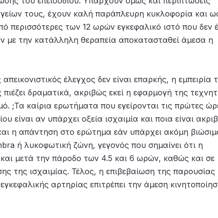
σης του επεισοδίου. Υπάρχουν όμως και περιπτώσεις
γείων τους, έχουν καλή παράπλευρη κυκλοφορία και ω
ό περισσότερες των 12 ωρών εγκεφαλικό ιστό που δεν έ
ον με την κατάλληλη θεραπεία αποκατασταθεί άμεσα η
 απεικονιστικός έλεγχος δεν είναι επαρκής, η εμπειρία 
ς πιέζει δραματικά, ακριβώς εκεί η εφαρμογή της τεχνη
μό. ;Τα καίρια ερωτήματα που εγείρονται τις πρώτες ώρ
υ είναι αν υπάρχει οξεία ισχαιμία και ποια είναι ακρι
 και η απάντηση στο ερώτημα εάν υπάρχει ακόμη βιώσιμ
mbra ή λυκοφωτική ζώνη, γεγονός που σημαίνει ότι η
αι μετά την πάροδο των 4.5 και 6 ωρών, καθώς και σε
ς της ισχαιμίας. Τέλος, η επιβεβαίωση της παρουσίας
γκεφαλικής αρτηρίας επιτρέπει την άμεση κινητοποίη