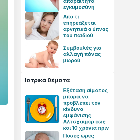
απαραίτητα
εγκυμοσύνη
Από τι
επηρεάζεται
αρνητικά ο ύπνος
του παιδιού
Συμβουλές για
αλλαγή πάνας
μωρού
Ιατρικά θέματα
Εξέταση αίματος
μπορεί να
προβλέπει τον
κίνδυνο
εμφάνισης
Αλτσχάιμερ έως
και 10 χρόνια πριν
Πόσες ώρες