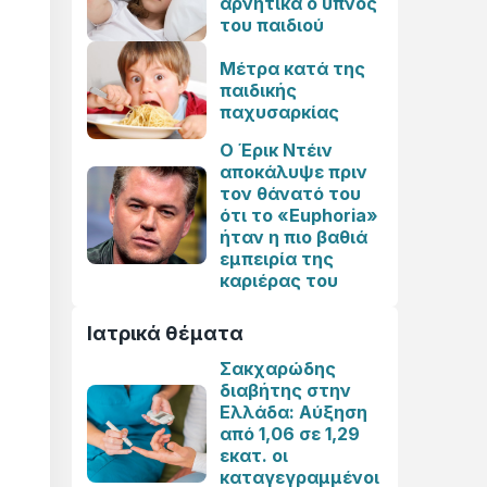
αρνητικά ο ύπνος
του παιδιού
Μέτρα κατά της
παιδικής
παχυσαρκίας
Ο Έρικ Ντέιν
αποκάλυψε πριν
τον θάνατό του
ότι το «Euphoria»
ήταν η πιο βαθιά
εμπειρία της
καριέρας του
Ιατρικά θέματα
Σακχαρώδης
διαβήτης στην
Ελλάδα: Αύξηση
από 1,06 σε 1,29
εκατ. οι
καταγεγραμμένοι