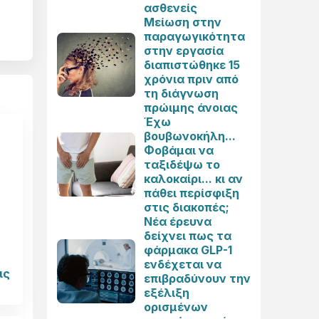
ασθενείς
Μείωση στην
παραγωγικότητα
στην εργασία
διαπιστώθηκε 15
χρόνια πριν από
τη διάγνωση
πρώιμης άνοιας
Έχω
βουβωνοκήλη...
Φοβάμαι να
ταξιδέψω το
καλοκαίρι... κι αν
πάθει περίσφιξη
στις διακοπές;
Νέα έρευνα
δείχνει πως τα
φάρμακα GLP-1
ενδέχεται να
ις
επιβραδύνουν την
εξέλιξη
ορισμένων