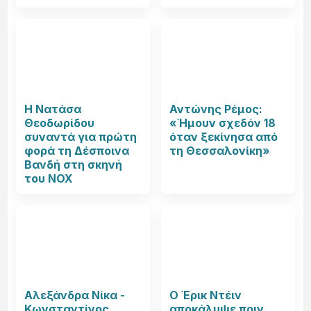
Η Νατάσα
Αντώνης Ρέμος:
Θεοδωρίδου
«Ήμουν σχεδόν 18
συναντά για πρώτη
όταν ξεκίνησα από
φορά τη Δέσποινα
τη Θεσσαλονίκη»
Βανδή στη σκηνή
του NOX
Αλεξάνδρα Νίκα -
Ο Έρικ Ντέιν
Κωνσταντίνος
αποκάλυψε πριν