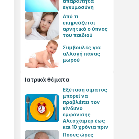
απαραίτητα
εγκυμοσύνη
Από τι
επηρεάζεται
αρνητικά ο ύπνος
του παιδιού
Συμβουλές για
αλλαγή πάνας
μωρού
Ιατρικά θέματα
Εξέταση αίματος
μπορεί να
προβλέπει τον
κίνδυνο
εμφάνισης
Αλτσχάιμερ έως
και 10 χρόνια πριν
Πόσες ώρες