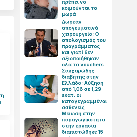
πρέπει να
κοιμούνται τα
μωρά
Δωρεάν
απογευματινά
χειρουργεία: Ο
απολογισμός του
προγράμματος
και γιατί δεν
αξιοποιήθηκαν
όλα τα vouchers
Σακχαρώδης
διαβήτης στην
Ελλάδα: Αύξηση
από 1,06 σε 1,29
εκατ. οι
τη
καταγεγραμμένοι
ή
ασθενείς
Μείωση στην
παραγωγικότητα
στην εργασία
διαπιστώθηκε 15