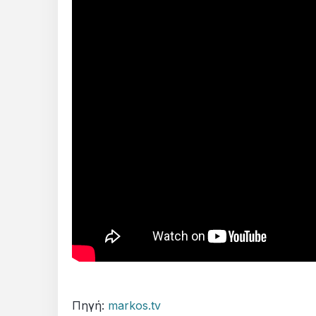
Πηγή:
markos.tv