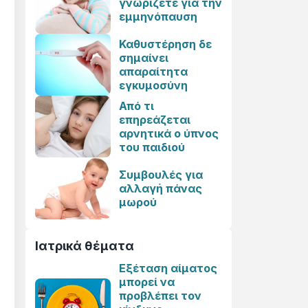
γνωρίζετε για την
εμμηνόπαυση
Καθυστέρηση δε
σημαίνει
απαραίτητα
εγκυμοσύνη
Από τι
επηρεάζεται
αρνητικά ο ύπνος
του παιδιού
Συμβουλές για
αλλαγή πάνας
μωρού
Ιατρικά θέματα
Εξέταση αίματος
μπορεί να
προβλέπει τον