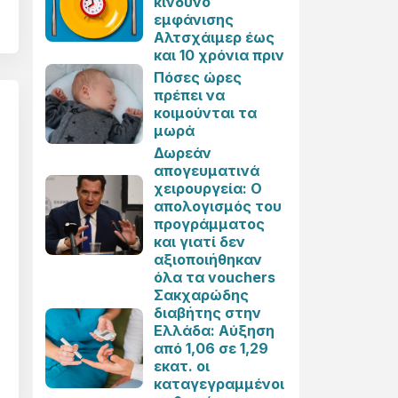
κίνδυνο
εμφάνισης
Αλτσχάιμερ έως
και 10 χρόνια πριν
Πόσες ώρες
πρέπει να
κοιμούνται τα
μωρά
Δωρεάν
απογευματινά
χειρουργεία: Ο
απολογισμός του
προγράμματος
και γιατί δεν
αξιοποιήθηκαν
όλα τα vouchers
Σακχαρώδης
διαβήτης στην
Ελλάδα: Αύξηση
από 1,06 σε 1,29
εκατ. οι
καταγεγραμμένοι