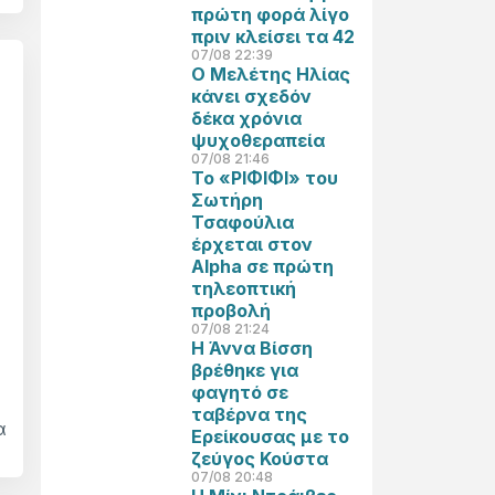
πρώτη φορά λίγο
πριν κλείσει τα 42
07/08 22:39
Ο Μελέτης Ηλίας
κάνει σχεδόν
δέκα χρόνια
ψυχοθεραπεία
07/08 21:46
Το «ΡΙΦΙΦΙ» του
Σωτήρη
Τσαφούλια
έρχεται στον
Alpha σε πρώτη
τηλεοπτική
προβολή
07/08 21:24
Η Άννα Βίσση
βρέθηκε για
φαγητό σε
ταβέρνα της
α
Ερείκουσας με το
ζεύγος Κούστα
07/08 20:48