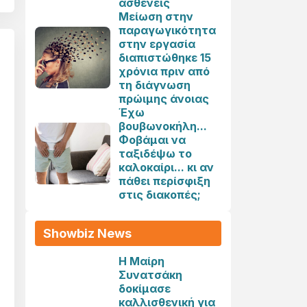
ασθενείς
Μείωση στην
παραγωγικότητα
στην εργασία
διαπιστώθηκε 15
χρόνια πριν από
τη διάγνωση
πρώιμης άνοιας
Έχω
βουβωνοκήλη...
Φοβάμαι να
ταξιδέψω το
καλοκαίρι... κι αν
πάθει περίσφιξη
στις διακοπές;
Showbiz News
Η Μαίρη
Συνατσάκη
δοκίμασε
καλλισθενική για