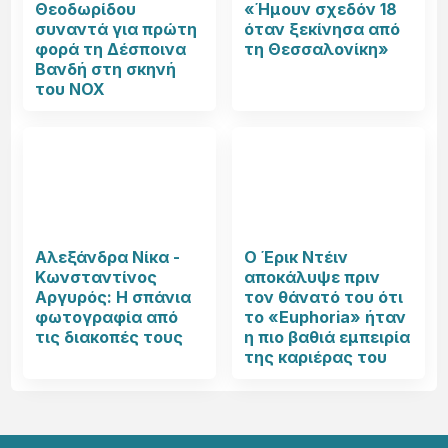
Θεοδωρίδου
«Ήμουν σχεδόν 18
συναντά για πρώτη
όταν ξεκίνησα από
φορά τη Δέσποινα
τη Θεσσαλονίκη»
Βανδή στη σκηνή
του NOX
Αλεξάνδρα Νίκα -
Ο Έρικ Ντέιν
Κωνσταντίνος
αποκάλυψε πριν
Αργυρός: Η σπάνια
τον θάνατό του ότι
φωτογραφία από
το «Euphoria» ήταν
τις διακοπές τους
η πιο βαθιά εμπειρία
της καριέρας του